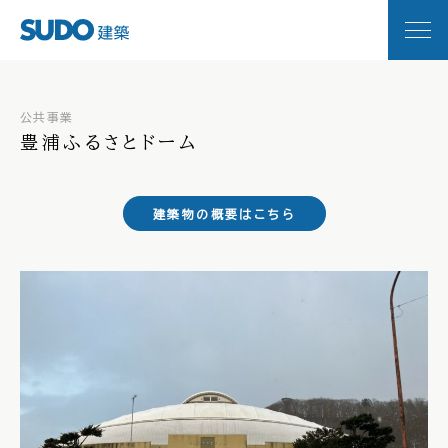
公共事業
Report
現場レポート
豊浦ふるさとドーム
Concept
コンセプト
建築物の概要はこちら
Service
事業内容
Achievement
工事実績
Works
施工事例
News
お知らせ